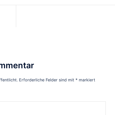
on
ommentar
fentlicht.
Erforderliche Felder sind mit
*
markiert