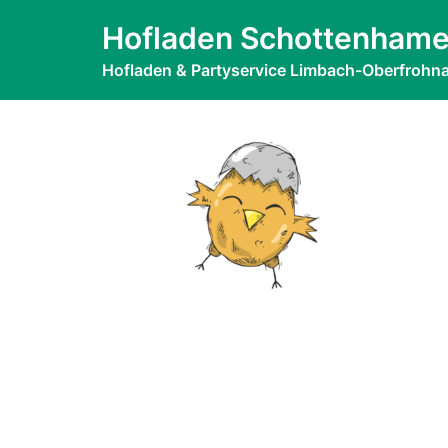
Zum
the-chicken-4
Hofladen Schottenhame
Inhalt
springen
Hofladen & Partyservice Limbach-Oberfrohn