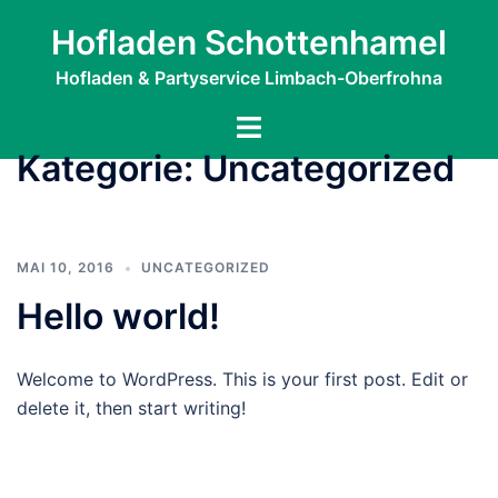
Zum
Hofladen Schottenhamel
Inhalt
springen
Hofladen & Partyservice Limbach-Oberfrohna
Menü
umschalten
Kategorie:
Uncategorized
MAI 10, 2016
UNCATEGORIZED
Hello world!
Welcome to WordPress. This is your first post. Edit or
delete it, then start writing!