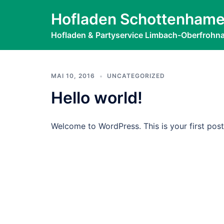
Zum
Monat:
Mai 2
Hofladen Schottenhame
Inhalt
springen
Hofladen & Partyservice Limbach-Oberfrohn
MAI 10, 2016
UNCATEGORIZED
Hello world!
Welcome to WordPress. This is your first post. 