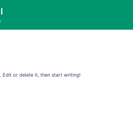
016
l
a
Edit or delete it, then start writing!