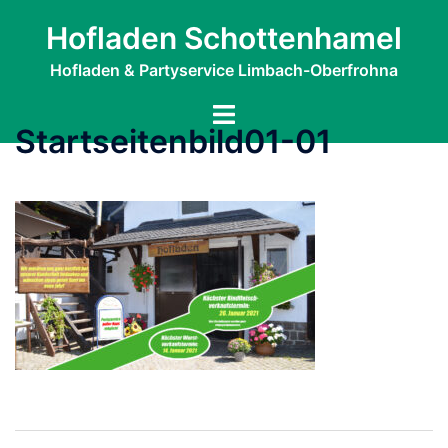
Zum
Hofladen Schottenhamel
Inhalt
springen
Hofladen & Partyservice Limbach-Oberfrohna
Menü
Startseitenbild01-01
umschalten
Beitragsnavigation