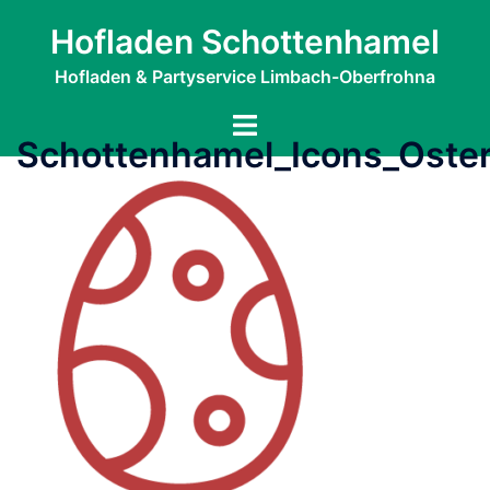
Zum
Hofladen Schottenhamel
Inhalt
springen
Hofladen & Partyservice Limbach-Oberfrohna
Menü
Schottenhamel_Icons_Oste
umschalten