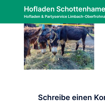
Zum
IMG-202407
Hofladen Schottenhame
Inhalt
springen
Hofladen & Partyservice Limbach-Oberfrohn
Schreibe einen K