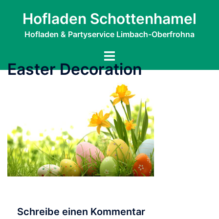
Zum
Hofladen Schottenhamel
Inhalt
springen
Hofladen & Partyservice Limbach-Oberfrohna
Menü
Easter Decoration
umschalten
Schreibe einen Kommentar