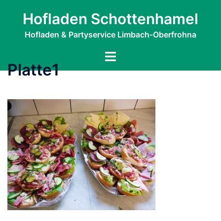
Zum
Hofladen Schottenhamel
Inhalt
springen
Hofladen & Partyservice Limbach-Oberfrohna
Menü
Platte1
umschalten