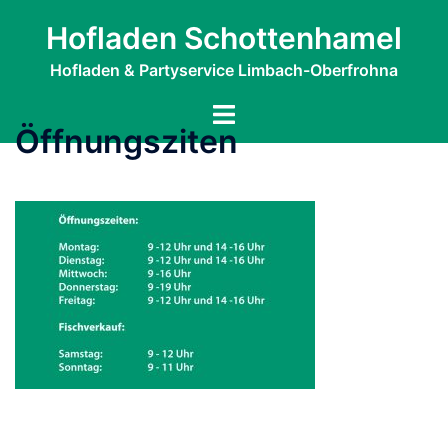
Zum
Hofladen Schottenhamel
Inhalt
springen
Hofladen & Partyservice Limbach-Oberfrohna
Menü
Öffnungsziten
umschalten