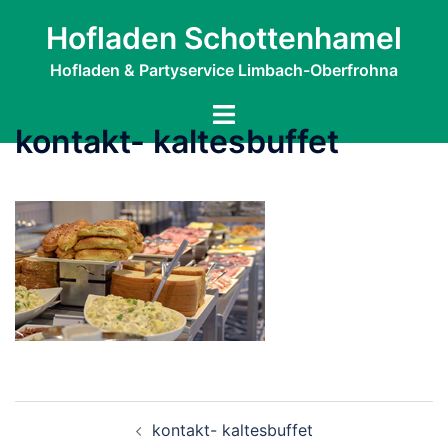
Zum
Hofladen Schottenhamel
Inhalt
springen
Hofladen & Partyservice Limbach-Oberfrohna
Menü
kontakt- kaltesbuffet
umschalten
Beitragsnavigation
kontakt- kaltesbuffet