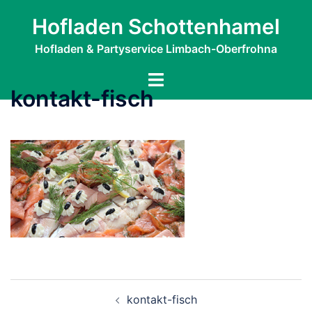
Zum
Hofladen Schottenhamel
Inhalt
springen
Hofladen & Partyservice Limbach-Oberfrohna
Menü
kontakt-fisch
umschalten
Beitragsnavigation
kontakt-fisch