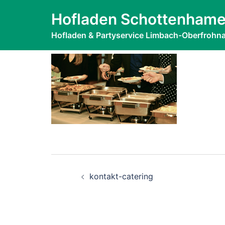
Zum
kontakt-cateri
Hofladen Schottenhame
Inhalt
springen
Hofladen & Partyservice Limbach-Oberfrohn
Beitragsnavigati
kontakt-catering