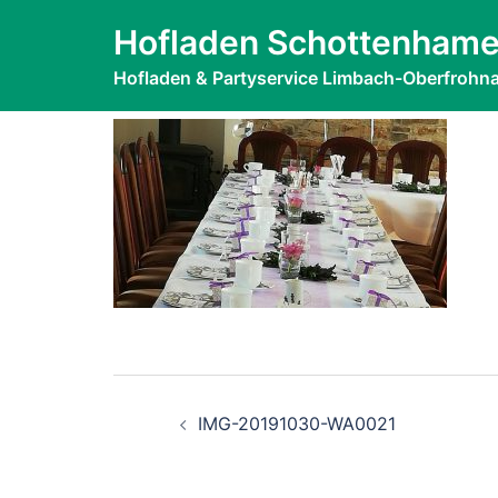
Zum
IMG-2019103
Hofladen Schottenhame
Inhalt
springen
Hofladen & Partyservice Limbach-Oberfrohn
Beitragsnavigati
IMG-20191030-WA0021