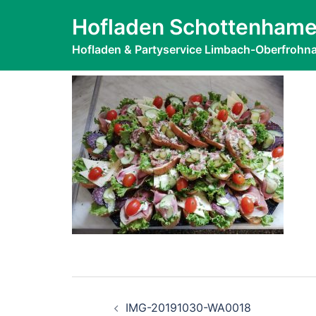
Zum
IMG-2019103
Hofladen Schottenhame
Inhalt
springen
Hofladen & Partyservice Limbach-Oberfrohn
Beitragsnavigati
IMG-20191030-WA0018