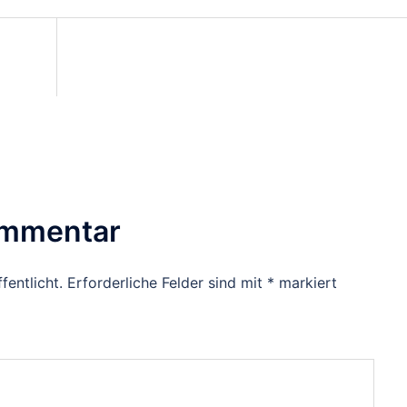
on
ommentar
fentlicht.
Erforderliche Felder sind mit
*
markiert