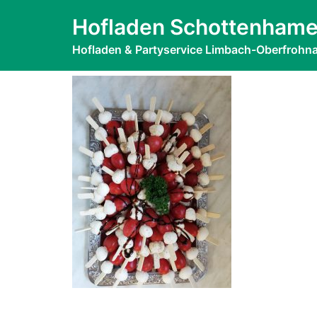
Zum
IMG-2019103
Hofladen Schottenhame
Inhalt
springen
Hofladen & Partyservice Limbach-Oberfrohn