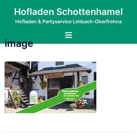
Zum
Hofladen Schottenhamel
Inhalt
springen
Hofladen & Partyservice Limbach-Oberfrohna
Menü
image
umschalten
Beitragsnavigation