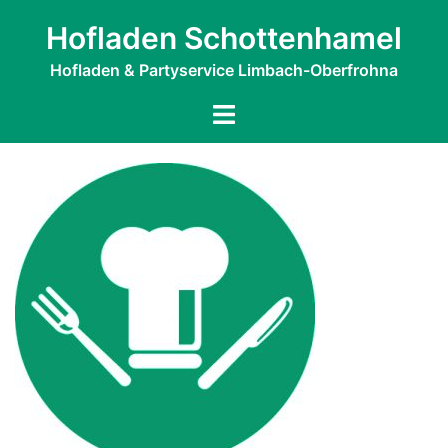
Zum
Hofladen Schottenhamel
Inhalt
springen
Hofladen & Partyservice Limbach-Oberfrohna
Menü
umschalten