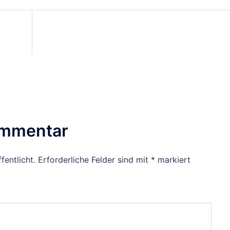
on
ommentar
fentlicht.
Erforderliche Felder sind mit
*
markiert