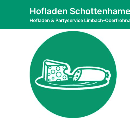
Zum
Einfaches RGB
Hofladen Schottenhame
Inhalt
springen
Hofladen & Partyservice Limbach-Oberfrohn