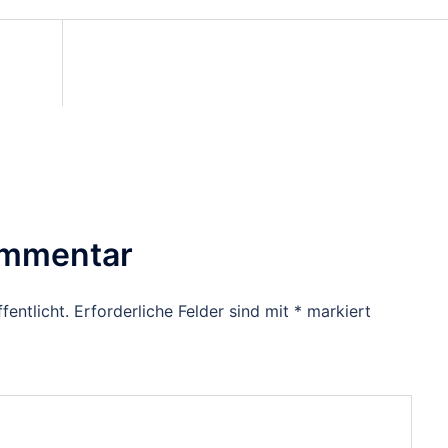
on
ommentar
fentlicht.
Erforderliche Felder sind mit
*
markiert