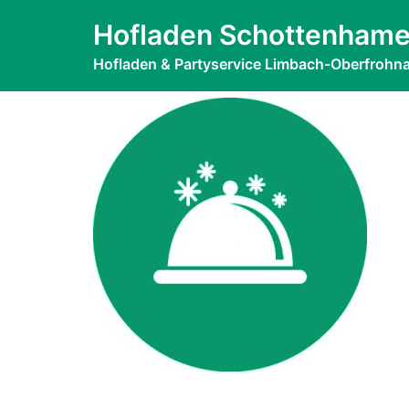
Zum
Einfaches RGB
Hofladen Schottenhame
Inhalt
springen
Hofladen & Partyservice Limbach-Oberfrohn