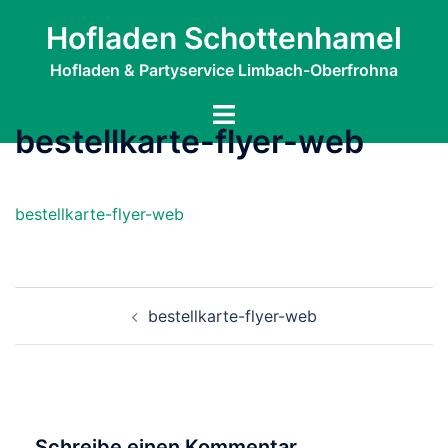
Zum
Hofladen Schottenhamel
Inhalt
springen
Hofladen & Partyservice Limbach-Oberfrohna
Menü
bestellkarte-flyer-web
umschalten
bestellkarte-flyer-web
Beitragsnavigation
bestellkarte-flyer-web
Schreibe einen Kommentar